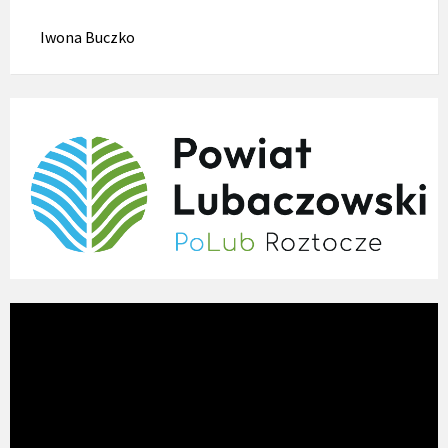
Iwona Buczko
Odtwarzacz
video