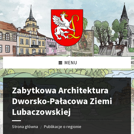
Skip
Skip
Skip
Skip
to
to
to
to
content
left
right
footer
sidebar
sidebar
MENU
Zabytkowa Architektura
Dworsko-Pałacowa Ziemi
Lubaczowskiej
Strona główna
Publikacje o regionie
/