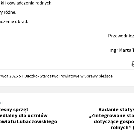
ki i oświadczenia radnych.
y różne.
czenie obrad.
Przewodnicz
mgr Marta 
erwca 2026
o
I. Buczko- Starostwo Powiatowe
w
Sprawy bieżące
ni
esny sprzęt
Badanie staty
edialny dla uczniów
„Zintegrowane sta
Powiatu Lubaczowskiego
dotyczące gosp
rolnych” 