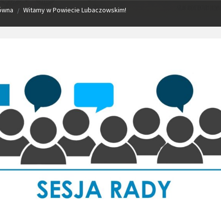
łówna
Witamy w Powiecie Lubaczowskim!
/