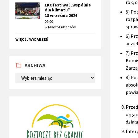
rok, 
EKOfestiwal „Wspólnie
dla klimatu”
5) Po
18 września 2026
rozpa
09:00
spraw
w
Miasto Lubaczów
6) Pr
WIĘCEJ WYDARZEŃ
udzie
7) Pr
Komis
ARCHIWA
Zarzą
ARCHIWA
8) Po
absol
powia
Przed
organ
dział
Inter