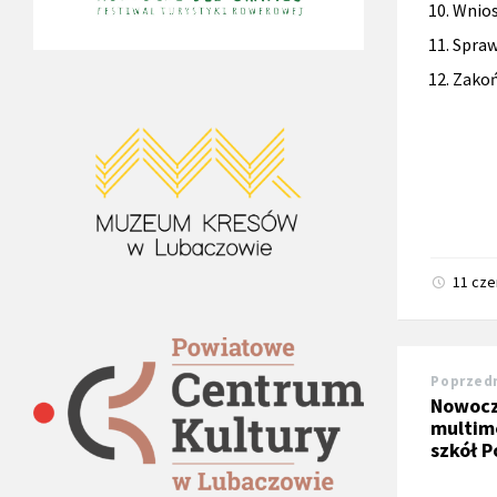
Wnios
Spraw
Zakoń
11 cz
Poprzed
Nowocz
multim
szkół 