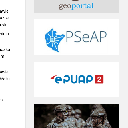
rawie
az ze
rok.
wie o
iosku
ium
rawie
dżetu
 z