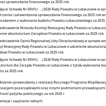
oraz sprawozdania finansowego za 2025 rok.
djęcie Uchwały Nr XXVIII/…/2026 Rady Powiatu w Lubaczowie w sp
trzenia i zatwierdzenia sprawozdania finansowego za 2025 rok wr
ozdaniem z wykonania budżetu Powiatu Lubaczowskiego za 2025 
zedstawienie Wniosku Komisji Rewizyjnej Rady Powiatu w Lubaczo
lenie absolutorium Zarządowi Powiatu w Lubaczowie za 2025 rok.
zedstawienie Opinii Regionalnej Izby Obrachunkowej w sprawie wn
ji Rewizyjnej Rady Powiatu w Lubaczowie o udzielenie absolutor
dowi Powiatu w Lubaczowie za 2025 rok.
djęcie Uchwały Nr XXVIII/…/2026 Rady Powiatu w Lubaczowie w sp
utorium dla Zarządu Powiatu w Lubaczowie z tytułu wykonania bu
tu za 2025 rok.
łożenie sprawozdania z realizacji Rocznego Programu Współpracy
izacjami pozarządowymi oraz innymi podmiotami prowadzącymi
alność pożytku publicznego za rok 2025 r.
pelacje i zapytania radnych.