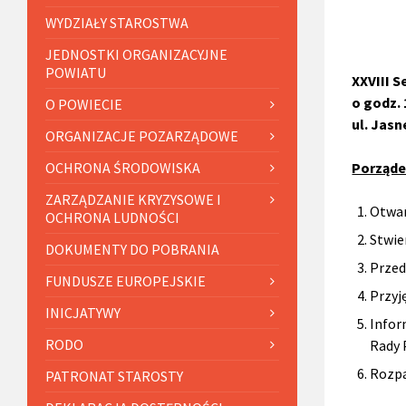
WYDZIAŁY STAROSTWA
JEDNOSTKI ORGANIZACYJNE
POWIATU
XXVIII S
o godz.
O POWIECIE
ul. Jasnej
ORGANIZACJE POZARZĄDOWE
Porząde
OCHRONA ŚRODOWISKA
ZARZĄDZANIE KRYZYSOWE I
Otwarc
OCHRONA LUDNOŚCI
Stwie
DOKUMENTY DO POBRANIA
Przed
FUNDUSZE EUROPEJSKIE
Przyj
INICJATYWY
Infor
RODO
Rady 
Rozpa
PATRONAT STAROSTY