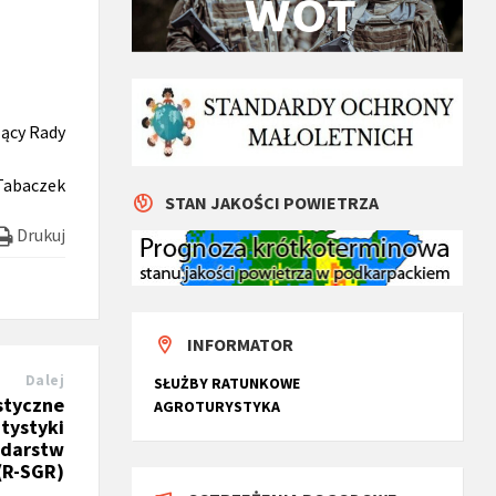
ący Rady
Tabaczek
STAN JAKOŚCI POWIETRZA
Drukuj
INFORMATOR
Dalej
SŁUŻBY RATUNKOWE
styczne
AGROTURYSTYKA
tystyki
odarstw
(R-SGR)