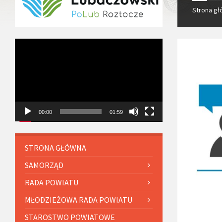
Strona g
Odtwarzacz
video
00:00
01:59
STRONA GŁÓWNA
SAMORZĄD
RADA POWIATU
MŁODZIEŻOWA RADA POWIATU
STAROSTWO POWIATOWE