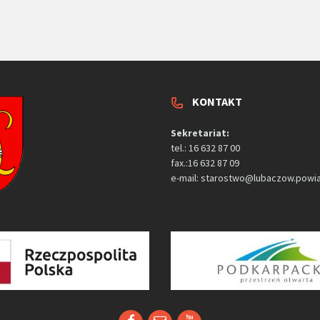
KONTAKT
Sekretariat:
tel.: 16 632 87 00
fax.:16 632 87 09
e-mail: starostwo@lubaczow.powia
Facebook
Email
YouTube