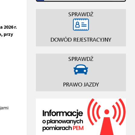
 2026 r.
, przy
jami