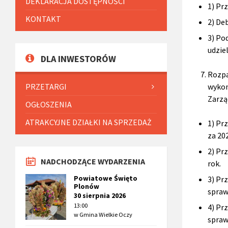
DEKLARACJA DOSTĘPNOŚCI
1) Pr
KONTAKT
2) De
3) Po
udzie
DLA INWESTORÓW
Rozpa
wykon
PRZETARGI
Zarzą
OGŁOSZENIA
ATRAKCYJNE DZIAŁKI NA SPRZEDAŻ
1) Pr
za 20
2) Pr
NADCHODZĄCE WYDARZENIA
rok.
Powiatowe Święto
3) Pr
Plonów
spraw
30 sierpnia 2026
13:00
4) Pr
w
Gmina Wielkie Oczy
spraw